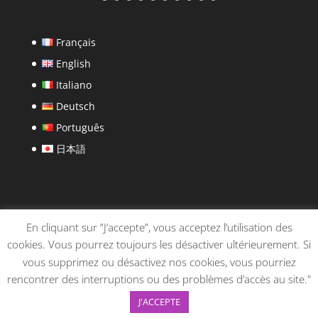
31 MAR
Français
English
Italiano
Deutsch
Português
日本語
En cliquant sur ”J’accepte”, vous acceptez l’utilisation des
HOTEL LOUVRE SAINTE ANNE 32, RUE SAINTE-ANNE
cookies. Vous pourrez toujours les désactiver ultérieurement. Si
75001 PARIS - FRANCE TÉL : +33 1 40 20 02 35
vous supprimez ou désactivez nos cookies, vous pourriez
CONTACT@LOUVRE-STE-ANNE.FR | propulsé par
rencontrer des interruptions ou des problèmes d’accès au site."
3wcrea
|
Conditions générales de vente
|
Mentions
J'ACCEPTE
légales
|
Politique de confidentialité