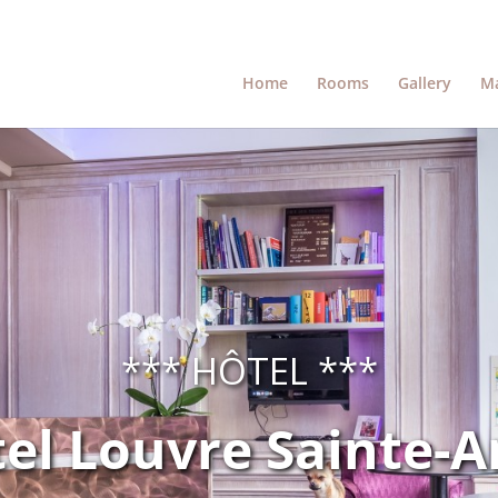
Home
Rooms
Gallery
M
*** HÔTEL ***
el Louvre Sainte-