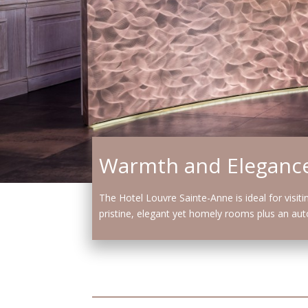
Warmth and Elegance 
The Hotel Louvre Sainte-Anne is ideal for visiti
pristine, elegant yet homely rooms plus an au